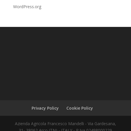
WordPress.org
Privacy Policy
Cookie Policy
Azienda Agricola Francesco Mandelli - Via Gardesana,
31- 38062 Arco (TN) - ITALY - P.Iva 02498000229